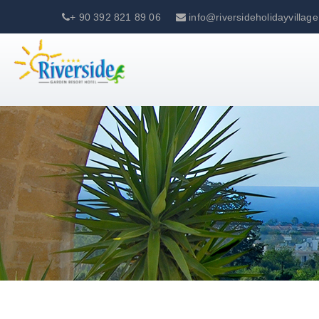
+ 90 392 821 89 06
info@riversideholidayvilla