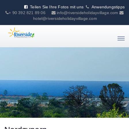
Teilen Sie Ihre Fotos mit uns
Anwendungstipps
+ 90 392 821 89 06
info@riversideholidayvillage.com
hotel@riversideholidayvillage.com
Togg
navi