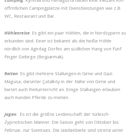
Camping
: Kyrenia und Famagusta haben eine Vielzahl von
offrntlichen Campingplätze mit Dienstleistungen wie z.B.
WC, Restaurant und Bar.
Höhlenreise
: Es gibt ein paar Höhlen, die in Nordzypern zu
erkunden sind. Einer ist bekannt als die heiße Höhle
nördlich von Agirdag Dorfes am südlichen Hang von Fünf
Finger Gebirge (Beşparmak).
Reiten
: Es gibt mehrere Stallungen in Girne und Gazi
Magusa, darunter Çatalköy in der Nähe von Girne und
bietet auch Reitunterricht an. Einige Stallungen erlauben
auch Kunden Pferde zu mieten.
Jagen
: Es ist die größte Leidenschaft der türkisch-
Zypriotischen Männer. Die Saison geht von Oktober bis
Februar, nur Sonntags. Die Jagdgebiete sind streng unter