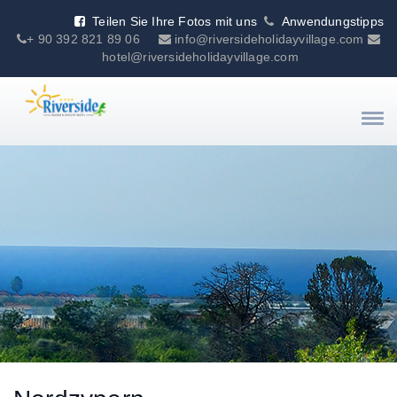
Teilen Sie Ihre Fotos mit uns
Anwendungstipps
+ 90 392 821 89 06
info@riversideholidayvillage.com
hotel@riversideholidayvillage.com
Togg
navi